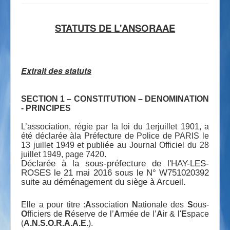
STATUTS DE L'ANSORAAE
Extrait des statuts
SECTION 1 – CONSTITUTION – DENOMINATION
- PRINCIPES
L’association, régie par la loi du 1erjuillet 1901, a
été déclarée àla Préfecture de Police de PARIS le
13 juillet 1949 et publiée au Journal Officiel du 28
juillet 1949, page 7420.
Déclarée à la sous-préfecture de l'HAY-LES-
ROSES le 21 mai 2016 sous le N° W751020392
suite au déménagement du siège à Arcueil.
Elle a pour titre :
A
ssociation
N
ationale des
S
ous-
O
fficiers de
R
éserve de l’
A
rmée de l’
A
ir & l'
E
space
(
A.N.S.O.R.A.A.E.
).