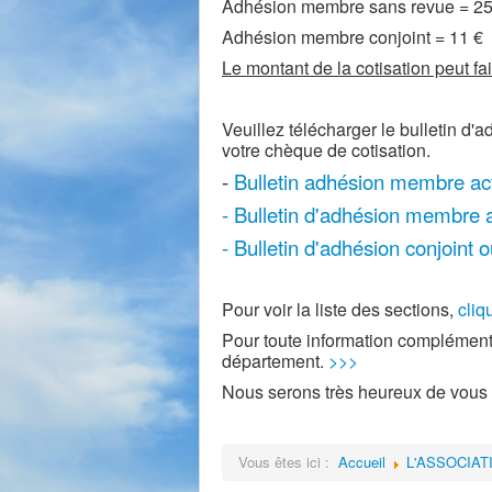
Adhésion membre sans revue = 25
Adhésion membre conjoint = 11 €
Le montant de la cotisation peut fai
Veuillez télécharger le bulletin d'a
votre chèque de cotisation.
-
Bulletin adhésion membre act
- Bulletin d'adhésion membre 
- Bulletin d'adhésion conjoint 
Pour voir la liste des sections,
cliqu
Pour toute information complémenta
département.
>>>
Nous serons très heureux de vous 
Vous êtes ici :
Accueil
L'ASSOCIAT