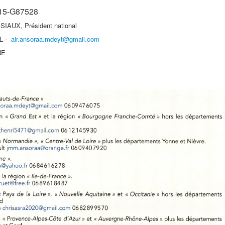
115-G87528
ISIAUX, Président national
L -
air.ansoraa.mdeyt@gmail.com
NE