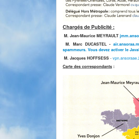
Chargés de Publicité :
M. Jean-Maurice MEYRAULT
jmm.anso
M. Marc
DUCASTEL -
air.ansoraa
spammeurs. Vous devez activer le JavaSc
M. Jacques HOFFSESS
-
vpn.ansoraae
Carte des correspondants
: