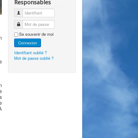
Responsables
Identifiant
Mot de passe
Se souvenir de moi
n
Connexion
Identifiant oublié ?
Mot de passe oublié ?
e
n
e
s
e
A