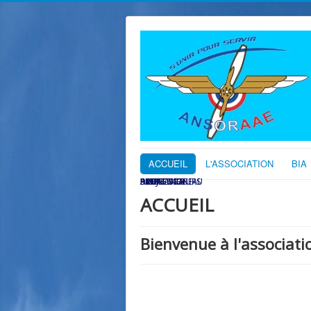
ACCUEIL
L'ASSOCIATION
BIA
DISSUASION
PROJECTION
SAUVETAGE
AMBASSADEURS
DRONE
PORTE DRAPEAU
ACCUEIL
Bienvenue à l'associa