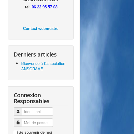
tel:
0
6 22 95 57 08
Contact webmestre
Derniers articles
Bienvenue à l'association
ANSORAAE
Connexion
Responsables
Identifiant
Mot de passe
Se souvenir de moi