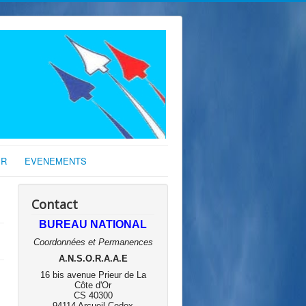
IR
EVENEMENTS
Contact
BUREAU NATIONAL
Coordonnées et Permanences
A.N.S.O.R.A.A.E
16 bis avenue Prieur de La
Côte d'Or
CS 40300
94114 Arcueil Cedex